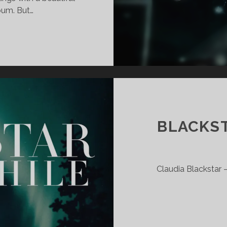
bum. But…
IA
KSTAR
NS
BLACKST
Claudia Blackstar –