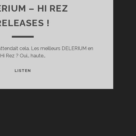
RIUM – HI REZ
RELEASES !
attendait cela. Les meilleurs DELERIUM en
Hi Rez ? Oui… haute…
DELERIUM
LISTEN
–
HI
REZ
RELEASES
!