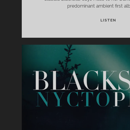
predominant ambient first al
CLAUD
LISTEN
BLAC
–
VISIO
OF
THE
MOON