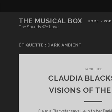
THE MUSICAL BOX
HOME
POD
The Sounds We Love
ÉTIQUETTE :
DARK AMBIENT
JACK LIFE
CLAUDIA BLACK
VISIONS OF TH
Claudia Blackstar says Hello to her Darkl