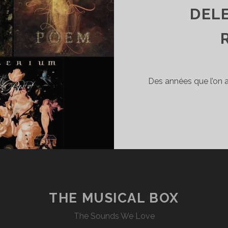
DELE
Des années que l’on 
THE MUSICAL BOX
The Sounds We Love