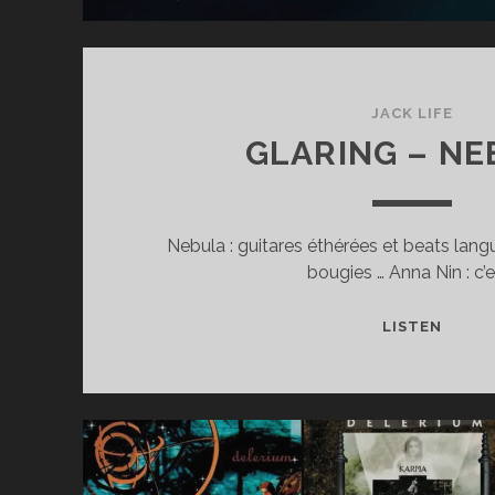
JACK LIFE
GLARING – N
Nebula : guitares éthérées et beats lang
bougies … Anna Nin : c’e
GLARI
LISTEN
–
NEBU