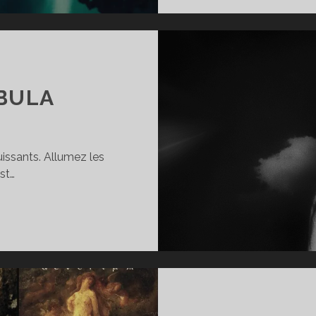
EBULA
uissants. Allumez les
st…
NG
LA