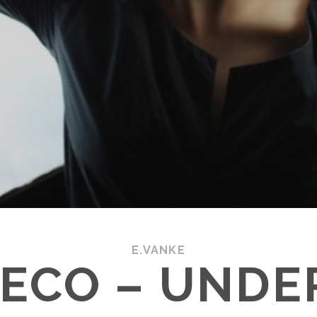
E.VANKE
 ECO – UNDE