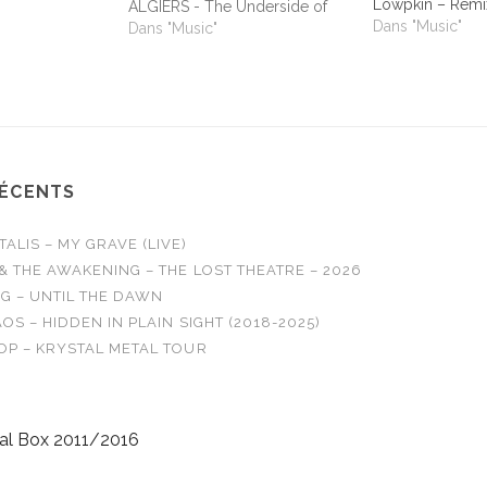
m
Lowpkin – Remi
ALGIERS - The Underside of
Dans "Music"
Power ALIEN STADIUM - This
Dans "Music"
One's For The Humans ALL
TIME LOW - Dirty Laundry ALL
WE ARE - Burn It All Out
AMBER RUN - No Answers…
RÉCENTS
LIS – MY GRAVE (LIVE)
& THE AWAKENING – THE LOST THEATRE – 2026
G – UNTIL THE DAWN
OS – HIDDEN IN PLAIN SIGHT (2018-2025)
OP – KRYSTAL METAL TOUR
al Box 2011/2016