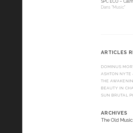
SPC ECO – Cal
Dans "Music"
ARTICLES 
DOMINUS MORTA
ASHTON NYTE 
THE AWAKENIN
BEAUTY IN CHA
SUN BRUTAL P
ARCHIVES
The Old Music