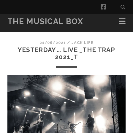
facebook
THE MUSICAL BOX
21/06/2021 /
JACK LIFE
YESTERDAY … LIVE _THE TRAP
2021_T