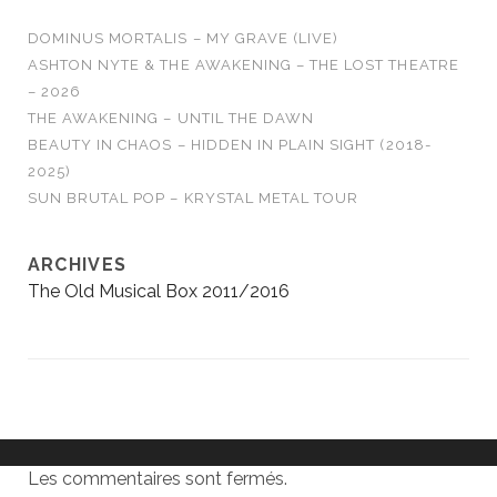
DOMINUS MORTALIS – MY GRAVE (LIVE)
ASHTON NYTE & THE AWAKENING – THE LOST THEATRE
– 2026
THE AWAKENING – UNTIL THE DAWN
BEAUTY IN CHAOS – HIDDEN IN PLAIN SIGHT (2018-
2025)
SUN BRUTAL POP – KRYSTAL METAL TOUR
ARCHIVES
The Old Musical Box 2011/2016
Les commentaires sont fermés.