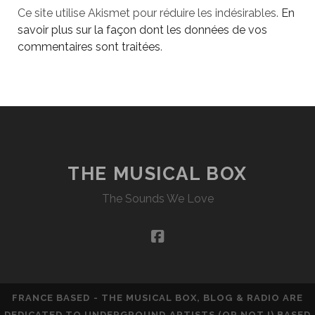
Ce site utilise Akismet pour réduire les indésirables.
En
savoir plus sur la façon dont les données de vos
commentaires sont traitées
.
THE MUSICAL BOX
The Sounds We Love
facebook
FRANCE BASED - THE MUSICAL BOX, BLOG & RADIO ARE
DEDICATED TO UNDERGROUND ARTISTS (OR NOT !) BASED