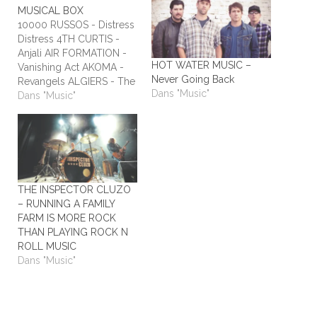
MUSICAL BOX
10000 RUSSOS - Distress
Distress 4TH CURTIS -
Anjali AIR FORMATION -
HOT WATER MUSIC –
Vanishing Act AKOMA -
Never Going Back
Revangels ALGIERS - The
Dans "Music"
Underside of Power
Dans "Music"
ALIEN STADIUM - This
One's For The Humans
ALL TIME LOW - Dirty
Laundry ALL WE ARE -
Burn It All Out AMBER
RUN - No Answers…
THE INSPECTOR CLUZO
– RUNNING A FAMILY
FARM IS MORE ROCK
THAN PLAYING ROCK N
ROLL MUSIC
Dans "Music"