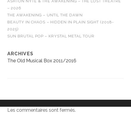
ASHTON NYTE & THE AWAKENING – THE LOST THEATRE
– 2026
THE AWAKENING – UNTIL THE DAWN
BEAUTY IN CHAOS – HIDDEN IN PLAIN SIGHT (2018-
2025)
SUN BRUTAL POP – KRYSTAL METAL TOUR
ARCHIVES
The Old Musical Box 2011/2016
Les commentaires sont fermés.