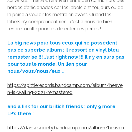
sur Arista. Il reste « relativement » peu connu hors des
hordes d’afficionados car les labels ont toujours eu de
la peine à vouloir les mettre en avant. Quand les
labels n’y comprennent rien… c’est à nous de bien
tendre l’oreille pour les détecter ces perles !
La big news pour tous ceux qui ne possèdent
pas ce superbe album : il ressort en vinyl bleu
remasterisé !!! Just right now !!! Il n’y en aura pas
pour tous le monde. Un lien pour
nous/vous/nous/eux …
https://spittlerecords.bandcamp.com/album/heave
n-is-waiting-2021-remastered
and a link for our british friends : only 9 more
LP’s
there :
https://dansesociety.bandcamp.com/album/heaven