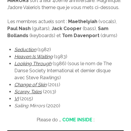
MIRRORS
sort à leur 40ème anniversaire. Magnifique.
J’adore Valerio’s theme que je vous mets ci-dessous.
Les membres actuels sont :
Maethelyiah
(vocals),
Paul Nash
(guitars),
Jack Cooper
(bass),
Sam
Bollands
(keyboards) et
Tom Davenport
(drums)
Seduction
(1982)
Heaven Is Waiting
(1983)
Looking Through
(1986) (sous le nom de The
Danse Society International et dernier disque
avec Steve Rawlings)
Change of Skin
(2011)
Scarey Tales
(2013)
VI
(2015)
Sailing Mirrors
(2020)
Please do …
COME INSIDE
: