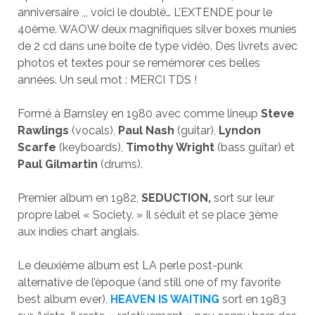
anniversaire ,,, voici le doublé… L’EXTENDE pour le
40ème. WAOW deux magnifiques silver boxes munies
de 2 cd dans une boîte de type vidéo. Des livrets avec
photos et textes pour se remémorer ces belles
années. Un seul mot : MERCI TDS !
Formé à Barnsley en 1980 avec comme lineup
Steve
Rawlings
(vocals),
Paul Nash
(guitar),
Lyndon
Scarfe
(keyboards),
Timothy Wright
(bass guitar) et
Paul Gilmartin
(drums).
Premier album en 1982,
SEDUCTION,
sort sur leur
propre label « Society. » Il séduit et se place 3ème
aux indies chart anglais.
Le deuxième album est LA perle post-punk
alternative de l’èpoque (and still one of my favorite
best album ever),
HEAVEN IS WAITING
sort en 1983