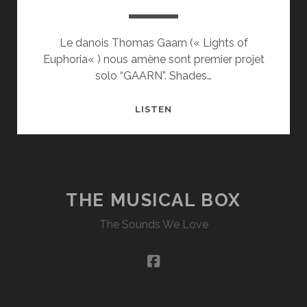
Le danois Thomas Gaarn (« Lights of
Euphoria« ) nous amène sont premier projet
solo “GAARN”. Shades…
GAARN
LISTEN
–
SHADES
&
MAGELLAN
THE MUSICAL BOX
The Sounds We Love
facebook