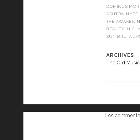
DOMINUS MORTA
ASHTON NYTE 
THE AWAKENIN
BEAUTY IN CHA
SUN BRUTAL P
ARCHIVES
The Old Music
Les commentai