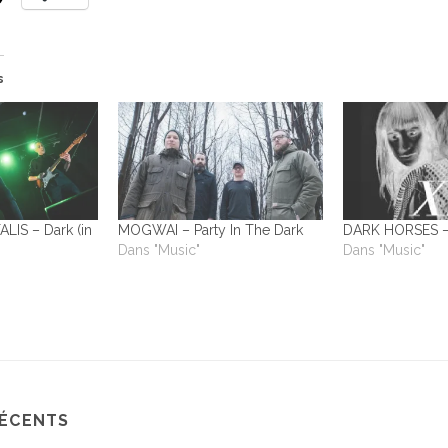
s
IS – Dark (in
MOGWAI – Party In The Dark
DARK HORSES – 
Dans "Music"
Dans "Music"
RÉCENTS