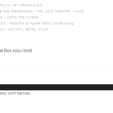
LIS – MY GRAVE (LIVE)
& THE AWAKENING – THE LOST THEATRE – 2026
G – UNTIL THE DAWN
OS – HIDDEN IN PLAIN SIGHT (2018-2025)
OP – KRYSTAL METAL TOUR
al Box 2011/2016
res sont fermés.