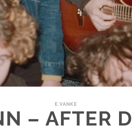
E.VANKE
NN – AFTER 