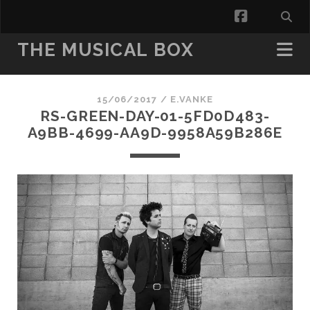
facebook
THE MUSICAL BOX
15/06/2017 /
E.VANKE
RS-GREEN-DAY-01-5FD0D483-
A9BB-4699-AA9D-9958A59B286E