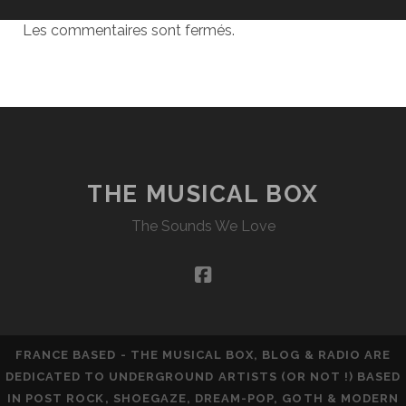
Les commentaires sont fermés.
THE MUSICAL BOX
The Sounds We Love
facebook
FRANCE BASED - THE MUSICAL BOX, BLOG & RADIO ARE
DEDICATED TO UNDERGROUND ARTISTS (OR NOT !) BASED
IN POST ROCK, SHOEGAZE, DREAM-POP, GOTH & MODERN