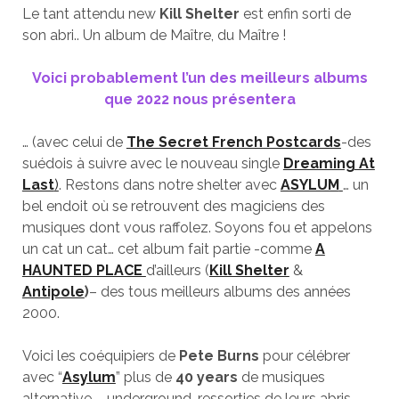
Le tant attendu new
Kill Shelter
est enfin sorti de
son abri.. Un album de Maître, du Maître !
Voici probablement l’un des meilleurs albums
que 2022 nous présentera
… (avec celui de
The Secret French Postcards
-des
suédois à suivre avec le nouveau single
Dreaming At
Last
)
. Restons dans notre shelter avec
ASYLUM
… un
bel endoit où se retrouvent des magiciens des
musiques dont vous raffolez. Soyons fou et appelons
un cat un cat… cet album fait partie -comme
A
HAUNTED PLACE
d’ailleurs (
Kill Shelter
&
Antipole
)
– des tous meilleurs albums des années
2000.
Voici les coéquipiers de
Pete Burns
pour célébrer
avec “
Asylum
” plus de
40 years
de musiques
alternative – underground, ressorties de leurs abris