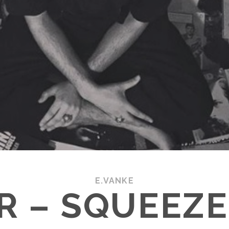
E.VANKE
R – SQUEEZ