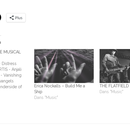
Plus
s
HE MUSICAL
Distress
TIS - Anjali
- Vanishing
vangels
Erica Nockalls – Build Me a
THE FLATFIELD 
nderside of
Ship
Dans "Music"
ADIUM - This
Dans "Music"
Humans ALL
y Laundry ALL
 All Out
o Answers…