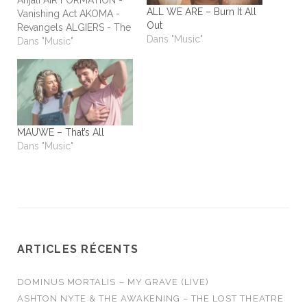
Anjali AIR FORMATION -
ALL WE ARE – Burn It All
Vanishing Act AKOMA -
Out
Revangels ALGIERS - The
Dans "Music"
Underside of Power
Dans "Music"
ALIEN STADIUM - This
One's For The Humans
ALL TIME LOW - Dirty
Laundry ALL WE ARE -
Burn It All Out AMBER
RUN - No Answers…
MAUWE – That’s All
Dans "Music"
ARTICLES RÉCENTS
DOMINUS MORTALIS – MY GRAVE (LIVE)
ASHTON NYTE & THE AWAKENING – THE LOST THEATRE