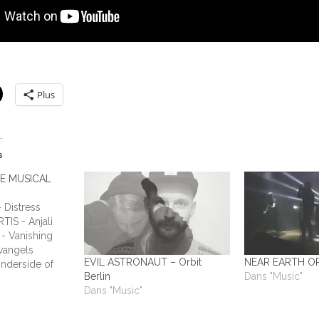
Plus
s
HE MUSICAL
Distress
TIS - Anjali
- Vanishing
vangels
EVIL ASTRONAUT – Orbit
NEAR EARTH ORB
nderside of
Berlin
Dans "Music"
ADIUM - This
Dans "Music"
Humans ALL
y Laundry ALL