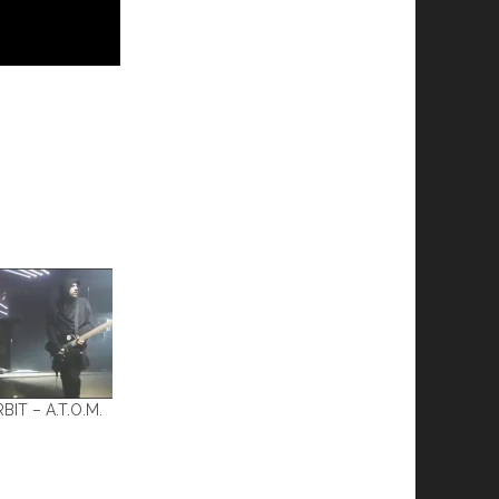
IT – A.T.O.M.