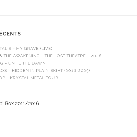
 All Out
o Answers…
RÉCENTS
LIS – MY GRAVE (LIVE)
& THE AWAKENING – THE LOST THEATRE – 2026
G – UNTIL THE DAWN
OS – HIDDEN IN PLAIN SIGHT (2018-2025)
OP – KRYSTAL METAL TOUR
al Box 2011/2016