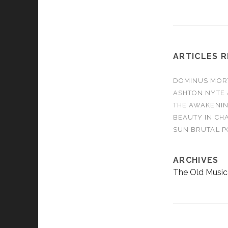
WE ARE - Burn It
AMBER RUN - N
ARTICLES 
DOMINUS MORTA
ASHTON NYTE 
THE AWAKENIN
BEAUTY IN CHA
SUN BRUTAL P
ARCHIVES
The Old Music