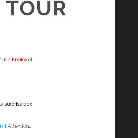
 TOUR
n live
Emika
et
 la
surprise box
r !
Attention…