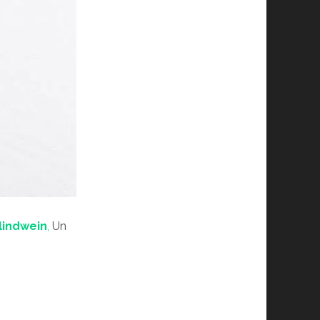
lindwein
,
Un