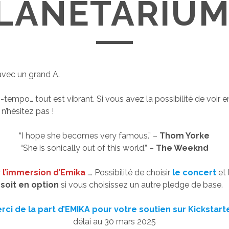
PLANETARIUM
avec un grand A.
tempo… tout est vibrant. Si vous avez la possibilité de voir e
, n’hésitez pas !
“I hope she becomes very famous.” –
Thom Yorke
“She is sonically out of this world.” –
The Weeknd
r
l’immersion d’Emika
…. Possibilité de choisir
le concert
et
e
soit en option
si vous choisissez un autre pledge de base.
ci de la part d’EMIKA pour votre soutien sur Kickstarte
délai au 30 mars 2025