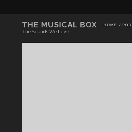
THE MUSICAL BOX
HOME
POD
The Sounds We Love