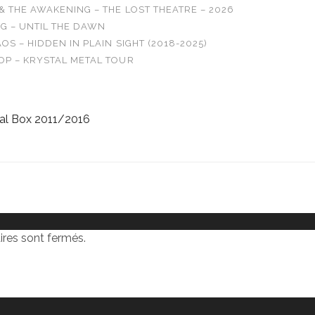
& THE AWAKENING – THE LOST THEATRE – 2026
G – UNTIL THE DAWN
OS – HIDDEN IN PLAIN SIGHT (2018-2025)
OP – KRYSTAL METAL TOUR
al Box 2011/2016
res sont fermés.