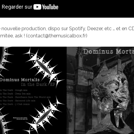
 nouvelle production, dispo sur Spotify, Deezer, etc … et en C
limitée, ask ! (contact@themusicalbox.fr)