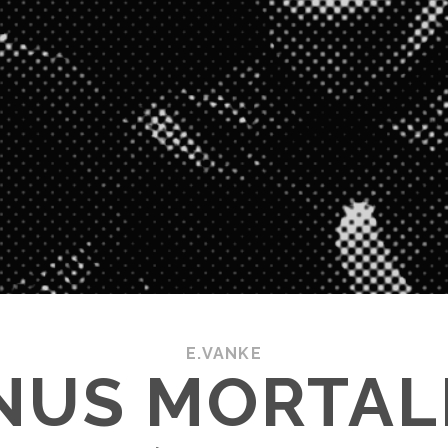
E.VANKE
US MORTALI