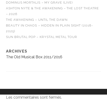
DOMINUS MORTALIS – MY GRAVE (LIVE)
ASHTON NYTE & THE AWAKENING – THE LOST THEATRE
– 2026
THE AWAKENING – UNTIL THE DAWN
BEAUTY IN CHAOS – HIDDEN IN PLAIN SIGHT (2018-
2025)
SUN BRUTAL POP – KRYSTAL METAL TOUR
ARCHIVES
The Old Musical Box 2011/2016
Les commentaires sont fermés.