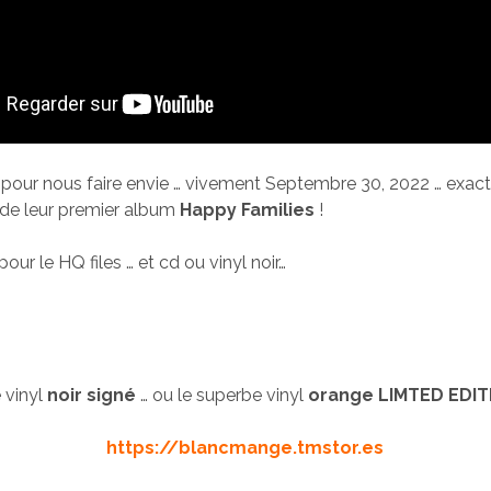
 pour nous faire envie … vivement Septembre 30, 2022 … exa
e de leur premier album
Happy Families
!
… pour le HQ files … et cd ou vinyl noir…
e vinyl
noir signé
… ou le superbe vinyl
orange LIMTED EDI
https://blancmange.tmstor.es