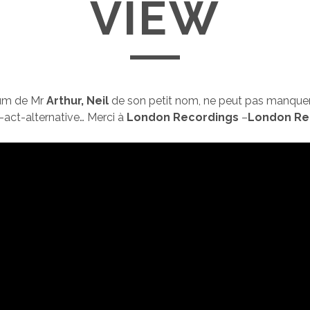
VIEW
bum de Mr
Arthur,
Neil
de son petit nom, ne peut pas manque
-act-alternative… Merci à
London Recordings
–
London Re