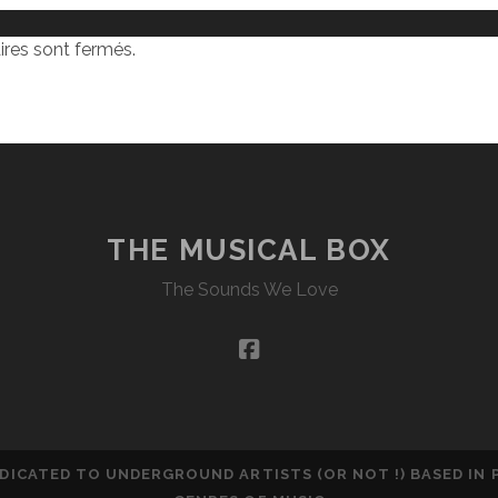
res sont fermés.
THE MUSICAL BOX
The Sounds We Love
facebook
DEDICATED TO UNDERGROUND ARTISTS (OR NOT !) BASED IN