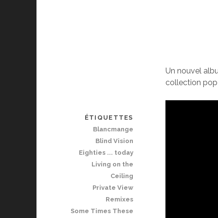
Un nouvel al
collection pop
ÉTIQUETTES
Blancmange
Blind Vision
Eighties ... today
Living on the
Ceiling
Private View
Remixes
Some Times These