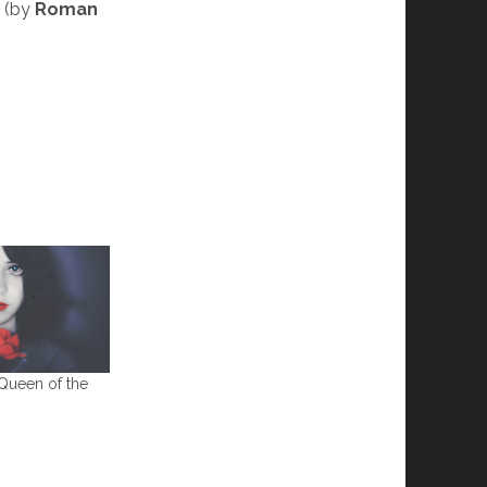
g
(by
Roman
Queen of the