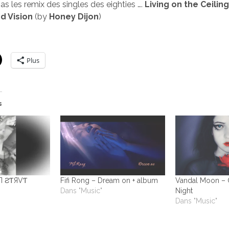
 les remix des singles des eighties ….
Living on the Ceilin
nd Vision
(by
Honey Dijon
)
Plus
s
П Ƨ​Ƭ​Я​VƬ
Fifi Rong – Dream on + album
Vandal Moon – 
Dans "Music"
Night
Dans "Music"