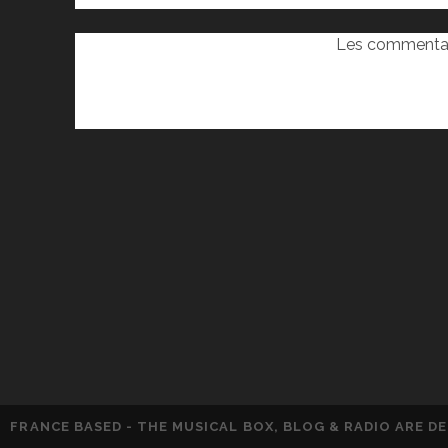
Les commentai
FRANCE BASED - THE MUSICAL BOX, BLOG & RADIO ARE 