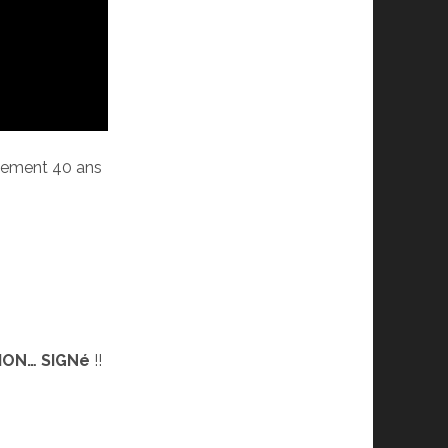
ctement 40 ans
TION… SIGNé
!!