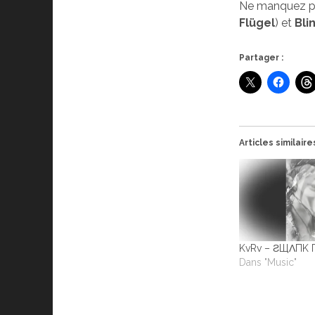
Ne manquez pas
Flügel
) et
Bli
Partager :
Articles similaire
KvRv – Ƨ​Щ​Λ​П​K 
Dans "Music"