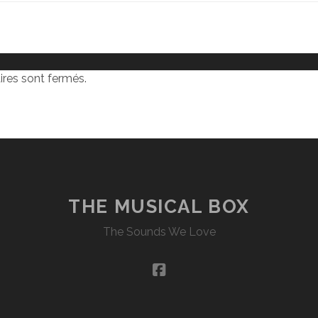
res sont fermés.
THE MUSICAL BOX
The Sounds We Love
facebook