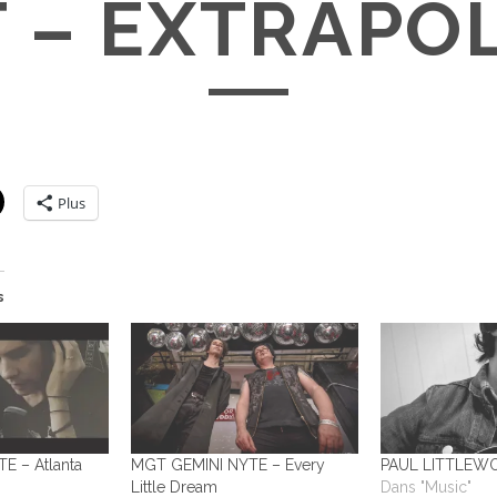
 – EXTRAPO
Plus
s
E – Atlanta
MGT GEMINI NYTE – Every
PAUL LITTLEW
Little Dream
Dans "Music"