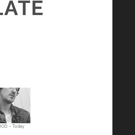
LATE
OOD – Today