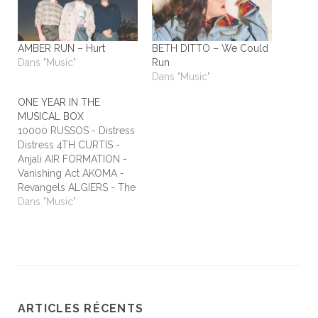
AMBER RUN – Hurt
BETH DITTO – We Could
Dans "Music"
Run
Dans "Music"
ONE YEAR IN THE
MUSICAL BOX
10000 RUSSOS - Distress
Distress 4TH CURTIS -
Anjali AIR FORMATION -
Vanishing Act AKOMA -
Revangels ALGIERS - The
Underside of Power
Dans "Music"
ALIEN STADIUM - This
One's For The Humans
ALL TIME LOW - Dirty
Laundry ALL WE ARE -
Burn It All Out AMBER
RUN - No Answers…
ARTICLES RÉCENTS